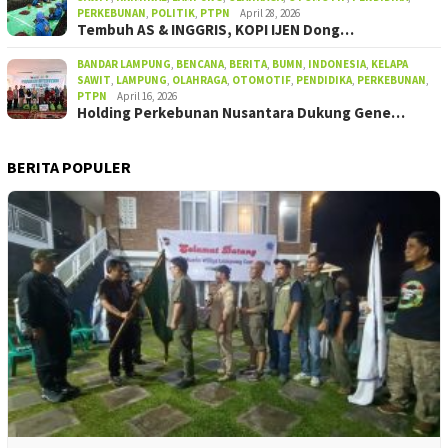
PERKEBUNAN
,
POLITIK
,
PTPN
April 28, 2026
Tembuh AS & INGGRIS, KOPI IJEN Dong…
BANDAR LAMPUNG
,
BENCANA
,
BERITA
,
BUMN
,
INDONESIA
,
KELAPA
SAWIT
,
LAMPUNG
,
OLAHRAGA
,
OTOMOTIF
,
PENDIDIKA
,
PERKEBUNAN
,
PTPN
April 16, 2026
Holding Perkebunan Nusantara Dukung Gene…
BERITA POPULER