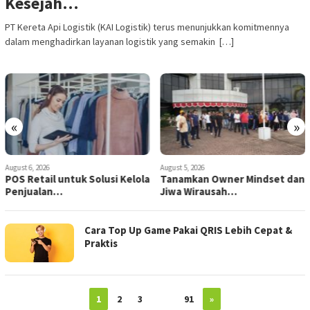
Kesejah…
PT Kereta Api Logistik (KAI Logistik) terus menunjukkan komitmennya
dalam menghadirkan layanan logistik yang semakin […]
«
»
August 6, 2026
August 5, 2026
POS Retail untuk Solusi Kelola
Tanamkan Owner Mindset dan
Penjualan…
Jiwa Wirausah…
Cara Top Up Game Pakai QRIS Lebih Cepat &
Praktis
1
2
3
…
91
»