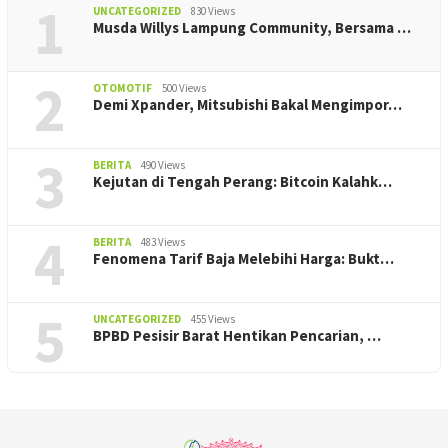
1
UNCATEGORIZED
830 Views
Musda Willys Lampung Community, Bersama …
2
OTOMOTIF
500 Views
Demi Xpander, Mitsubishi Bakal Mengimpor…
3
BERITA
490 Views
Kejutan di Tengah Perang: Bitcoin Kalahk…
4
BERITA
483 Views
Fenomena Tarif Baja Melebihi Harga: Bukt…
5
UNCATEGORIZED
455 Views
BPBD Pesisir Barat Hentikan Pencarian, ‎…