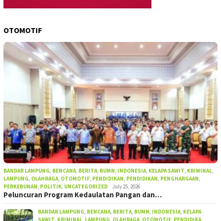
OTOMOTIF
BANDAR LAMPUNG
,
BENCANA
,
BERITA
,
BUMN
,
INDONESIA
,
KELAPA SAWIT
,
KRIMINAL
,
LAMPUNG
,
OLAHRAGA
,
OTOMOTIF
,
PENDIDIKAN
,
PENDIDIKAN
,
PENGHARGAAN
,
PERKEBUNAN
,
POLITIK
,
UNCATEGORIZED
July 25, 2026
Peluncuran Program Kedaulatan Pangan dan…
BANDAR LAMPUNG
,
BENCANA
,
BERITA
,
BUMN
,
INDONESIA
,
KELAPA
SAWIT
,
KRIMINAL
,
LAMPUNG
,
OLAHRAGA
,
OTOMOTIF
,
PENDIDIKA
,