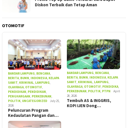
Diskon Terbaik dan Tetap Aman
OTOMOTIF
BANDAR LAMPUNG
,
BENCANA
,
BANDAR LAMPUNG
,
BENCANA
,
BERITA
,
BUMN
,
INDONESIA
,
KELAPA
BERITA
,
BUMN
,
INDONESIA
,
KELAPA
SAWIT
,
KRIMINAL
,
LAMPUNG
,
SAWIT
,
KRIMINAL
,
LAMPUNG
,
OLAHRAGA
,
OTOMOTIF
,
PENDIDIKA
,
OLAHRAGA
,
OTOMOTIF
,
PERKEBUNAN
,
POLITIK
,
PTPN
April
PENDIDIKAN
,
PENDIDIKAN
,
28, 2026
PENGHARGAAN
,
PERKEBUNAN
,
Tembuh AS & INGGRIS,
POLITIK
,
UNCATEGORIZED
July 25,
KOPI IJEN Dong…
2026
Peluncuran Program
Kedaulatan Pangan dan…