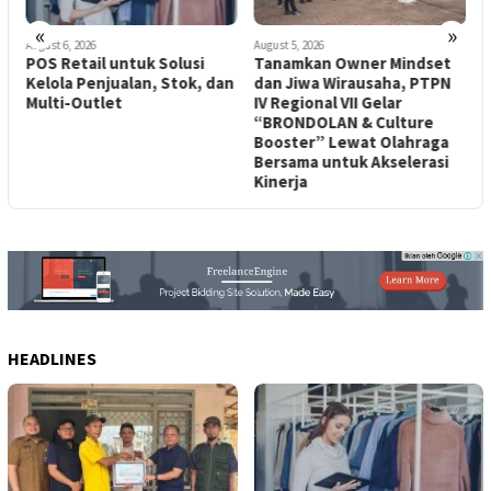
«
»
August 6, 2026
August 5, 2026
A
POS Retail untuk Solusi
Tanamkan Owner Mindset
P
Kelola Penjualan, Stok, dan
dan Jiwa Wirausaha, PTPN
K
Multi-Outlet
IV Regional VII Gelar
P
“BRONDOLAN & Culture
S
Booster” Lewat Olahraga
S
Bersama untuk Akselerasi
Kinerja
HEADLINES