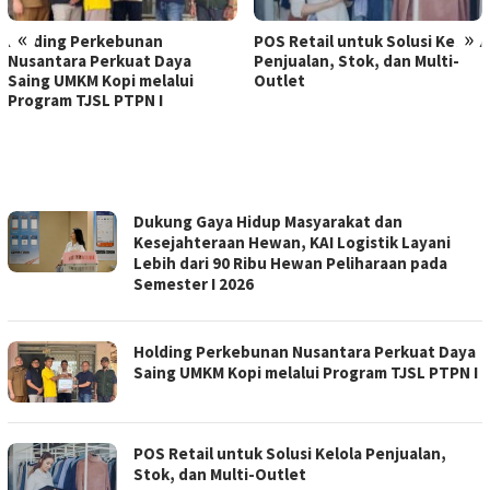
«
»
Holding Perkebunan
POS Retail untuk Solusi Kelola
Nusantara Perkuat Daya
Penjualan, Stok, dan Multi-
Saing UMKM Kopi melalui
Outlet
Program TJSL PTPN I
LAMPUNGLINE.COM
Dukung Gaya Hidup Masyarakat dan
Kesejahteraan Hewan, KAI Logistik Layani
Lebih dari 90 Ribu Hewan Peliharaan pada
Semester I 2026
Holding Perkebunan Nusantara Perkuat Daya
Saing UMKM Kopi melalui Program TJSL PTPN I
POS Retail untuk Solusi Kelola Penjualan,
Stok, dan Multi-Outlet