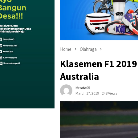
Home
Olahraga
Klasemen F1 2019
Australia
Mrsafa05
March 17, 2019
248 Views