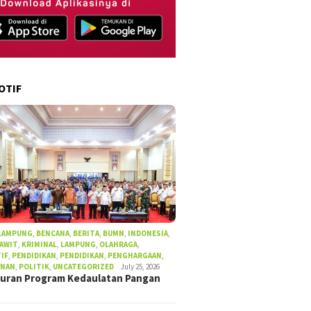
OTIF
 LAMPUNG
,
BENCANA
,
BERITA
,
BUMN
,
INDONESIA
,
SAWIT
,
KRIMINAL
,
LAMPUNG
,
OLAHRAGA
,
IF
,
PENDIDIKAN
,
PENDIDIKAN
,
PENGHARGAAN
,
UNAN
,
POLITIK
,
UNCATEGORIZED
July 25, 2026
uran Program Kedaulatan Pangan