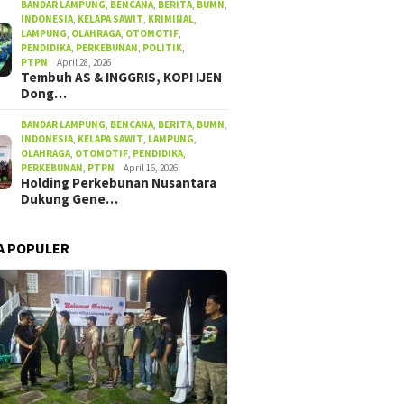
BANDAR LAMPUNG
,
BENCANA
,
BERITA
,
BUMN
,
INDONESIA
,
KELAPA SAWIT
,
KRIMINAL
,
LAMPUNG
,
OLAHRAGA
,
OTOMOTIF
,
PENDIDIKA
,
PERKEBUNAN
,
POLITIK
,
PTPN
April 28, 2026
Tembuh AS & INGGRIS, KOPI IJEN
Dong…
BANDAR LAMPUNG
,
BENCANA
,
BERITA
,
BUMN
,
INDONESIA
,
KELAPA SAWIT
,
LAMPUNG
,
OLAHRAGA
,
OTOMOTIF
,
PENDIDIKA
,
PERKEBUNAN
,
PTPN
April 16, 2026
Holding Perkebunan Nusantara
Dukung Gene…
A POPULER