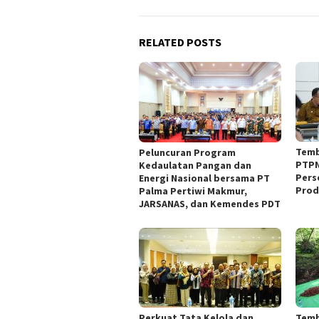
RELATED POSTS
Temb
Peluncuran Program
PTPN
Kedaulatan Pangan dan
Pers
Energi Nasional bersama PT
Prod
Palma Pertiwi Makmur,
JARSANAS, dan Kemendes PDT
Perkuat Tata Kelola dan
Temb