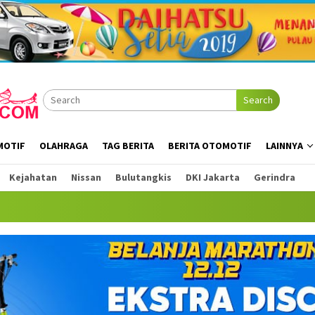
Search
MOTIF
OLAHRAGA
TAG BERITA
BERITA OTOMOTIF
LAINNYA
Kejahatan
Nissan
Bulutangkis
DKI Jakarta
Gerindra