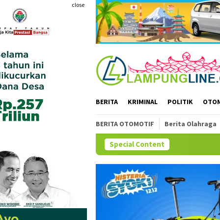
Skip
close
to
content
BERITA
KRIMINAL
POLITIK
OTO
BERITA OTOMOTIF
Berita Olahraga
Special Content