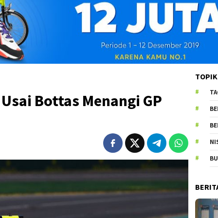
TOPIK
TA
 Usai Bottas Menangi GP
BE
BE
NI
BU
BERIT