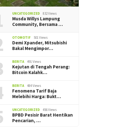
1
UNCATEGORIZED
832 Views
Musda Willys Lampung
Community, Bersama …
2
OTOMOTIF
501 Views
Demi Xpander, Mitsubishi
Bakal Mengimpor…
3
BERITA
491 Views
Kejutan di Tengah Perang:
Bitcoin Kalahk…
4
BERITA
484 Views
Fenomena Tarif Baja
Melebihi Harga: Bukt…
5
UNCATEGORIZED
456 Views
BPBD Pesisir Barat Hentikan
Pencarian, ‎…