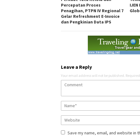
Percepatan Proses
IJEN
Penagihan, PTPN IV Regional 7
Glob
Gelar Refreshment E-Invoice
dan Pengkinian Data IPS
Leave a Reply
Your email address will not be published.
Required
Save my name, email, and website in t