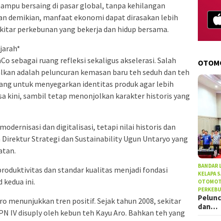
ampu bersaing di pasar global, tanpa kehilangan
gan demikian, manfaat ekonomi dapat dirasakan lebih
ekitar perkebunan yang bekerja dan hidup bersama.
jarah*
sebagai ruang refleksi sekaligus akselerasi. Salah
OTOM
alkan adalah peluncuran kemasan baru teh seduh dan teh
ncang untuk menyegarkan identitas produk agar lebih
 kini, sambil tetap menonjolkan karakter historis yang
dernisasi dan digitalisasi, tetapi nilai historis dan
a Direktur Strategi dan Sustainability Ugun Untaryo yang
atan.
BANDAR
oduktivitas dan standar kualitas menjadi fondasi
KELAPA 
 kedua ini.
OTOMOT
PERKEB
Pelunc
 Aro menunjukkan tren positif. Sejak tahun 2008, sekitar
dan…
TPN IV disuply oleh kebun teh Kayu Aro. Bahkan teh yang