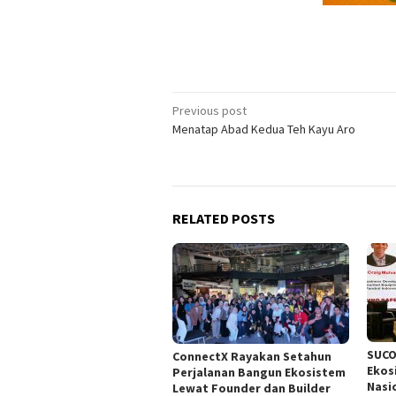
Post
Previous post
Menatap Abad Kedua Teh Kayu Aro
navigation
RELATED POSTS
SUCO
ConnectX Rayakan Setahun
Ekos
Perjalanan Bangun Ekosistem
Nasi
Lewat Founder dan Builder