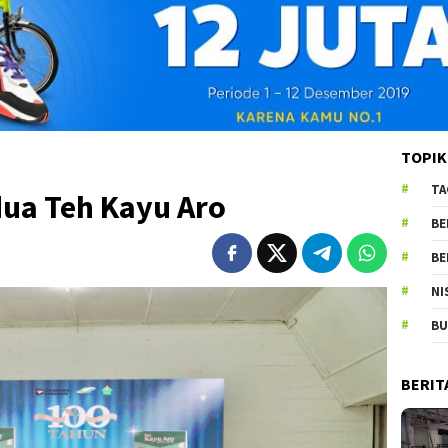
TOPIK
TA
ua Teh Kayu Aro
BE
BE
NI
BU
BERIT