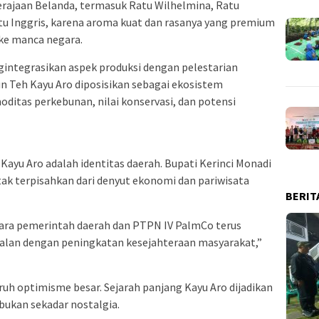
kerajaan Belanda, termasuk Ratu Wilhelmina, Ratu
atu Inggris, karena aroma kuat dan rasanya yang premium
 ke manca negara.
ngintegrasikan aspek produksi dengan pelestarian
un Teh Kayu Aro diposisikan sebagai ekosistem
itas perkebunan, nilai konservasi, dan potensi
Kayu Aro adalah identitas daerah. Bupati Kerinci Monadi
ak terpisahkan dari denyut ekonomi dan pariwisata
BERIT
tara pemerintah daerah dan PTPN IV PalmCo terus
ejalan dengan peningkatan kesejahteraan masyarakat,”
h optimisme besar. Sejarah panjang Kayu Aro dijadikan
bukan sekadar nostalgia.