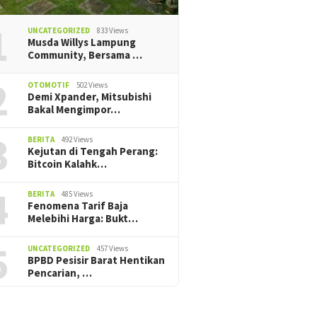
1
UNCATEGORIZED
833 Views
Musda Willys Lampung
Community, Bersama …
2
OTOMOTIF
502 Views
Demi Xpander, Mitsubishi
Bakal Mengimpor…
3
BERITA
492 Views
Kejutan di Tengah Perang:
Bitcoin Kalahk…
4
BERITA
485 Views
Fenomena Tarif Baja
Melebihi Harga: Bukt…
5
UNCATEGORIZED
457 Views
BPBD Pesisir Barat Hentikan
Pencarian, ‎…