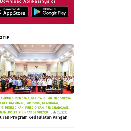
OTIF
 LAMPUNG
,
BENCANA
,
BERITA
,
BUMN
,
INDONESIA
,
SAWIT
,
KRIMINAL
,
LAMPUNG
,
OLAHRAGA
,
IF
,
PENDIDIKAN
,
PENDIDIKAN
,
PENGHARGAAN
,
UNAN
,
POLITIK
,
UNCATEGORIZED
July 25, 2026
uran Program Kedaulatan Pangan