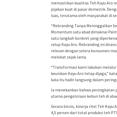
memastikan kualitas Teh Kayu Aro m
pijakan kuat di pasar domestik. Den
luas, terutama oleh masyarakat di s
*Rebranding Tanpa Meninggalkan Se
Momentum satu abad dimaknai PalmCo 
satu langkah konkret yang diperken
celup Kayu Aro. Rebranding ini dira
relevan dengan selera konsumen masa
melekat sejak lama.
“Transformasi kami lakukan melalui mo
keunikan Kayu Aro tetap dijaga,” kat
kala itu hadir langsung dalam pering
Ia menekankan bahwa peningkatan pr
utama pengelolaan kebun teh di abad
Secara bisnis, kinerja ritel Teh Kayu
4,5 persen dari total produksi teh P