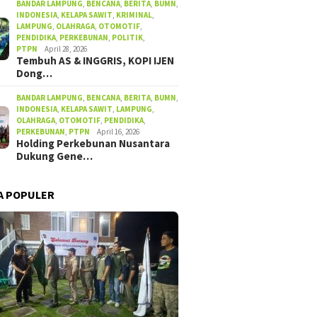
BANDAR LAMPUNG
,
BENCANA
,
BERITA
,
BUMN
,
INDONESIA
,
KELAPA SAWIT
,
KRIMINAL
,
LAMPUNG
,
OLAHRAGA
,
OTOMOTIF
,
PENDIDIKA
,
PERKEBUNAN
,
POLITIK
,
PTPN
April 28, 2026
Tembuh AS & INGGRIS, KOPI IJEN
Dong…
BANDAR LAMPUNG
,
BENCANA
,
BERITA
,
BUMN
,
INDONESIA
,
KELAPA SAWIT
,
LAMPUNG
,
OLAHRAGA
,
OTOMOTIF
,
PENDIDIKA
,
PERKEBUNAN
,
PTPN
April 16, 2026
Holding Perkebunan Nusantara
Dukung Gene…
A POPULER