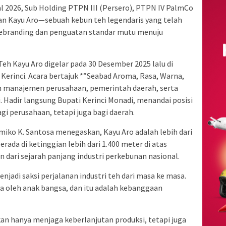
al 2026, Sub Holding PTPN III (Persero), PTPN IV PalmCo
n Kayu Aro—sebuah kebun teh legendaris yang telah
rebranding dan penguatan standar mutu menuju
eh Kayu Aro digelar pada 30 Desember 2025 lalu di
Kerinci. Acara bertajuk *”Seabad Aroma, Rasa, Warna,
aran manajemen perusahaan, pemerintah daerah, serta
 Hadir langsung Bupati Kerinci Monadi, menandai posisi
gi perusahaan, tetapi juga bagi daerah.
iko K. Santosa menegaskan, Kayu Aro adalah lebih dari
erada di ketinggian lebih dari 1.400 meter di atas
 dari sejarah panjang industri perkebunan nasional.
njadi saksi perjalanan industri teh dari masa ke masa.
nya oleh anak bangsa, dan itu adalah kebanggaan
an hanya menjaga keberlanjutan produksi, tetapi juga