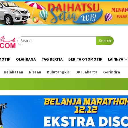
Search
MOTIF
OLAHRAGA
TAG BERITA
BERITA OTOMOTIF
LAINNYA
Kejahatan
Nissan
Bulutangkis
DKI Jakarta
Gerindra