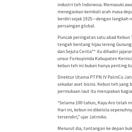
industri teh Indonesia. Memasuki aw
menegaskan kembali arah masa depa
berdiri sejak 1925—dengan langkah 
persaingan global.
Puncak peringatan satu abad Kebun T
tengah bentang hijau lereng Gunung 
dan Sejuta Cerita”* itu dihadiri jaj
unsur Forkopimda Kabupaten Kerinci.
kebun teh ini bukan hanya penting ba
Direktur Utama PTPN IV PalmCo Jatm
sekadar aset bisnis. Kebun teh yang b
permukaan laut itu merupakan bagian
“Selama 100 tahun, Kayu Aro telah me
Hari ini, kebun ini dikelola sepenuh
tersendiri,” ujar Jatmiko.
Menurut dia, tantangan ke depan buk