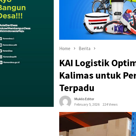
Home
Berita
KAI Logistik Opt
Kalimas untuk Per
Terpadu
Muklis Editor
February 5, 2026
224 Views