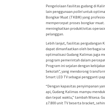
Pengelolaan fasilitas gudang di Kali
lain penggunaan
pallet
untuk optimal
Bongkar Muat (TKBM) yang profesion
mempercepat proses bongkar muat. D
meningkatkan produktivitas operasi
pelanggan.
Lebih lanjut, fasilitas pergudangan
dapat dimanfaatkan oleh berbagai s
optimalisasi Gudang Kalimas juga me
program pemerintah dalam percepatan
Program ini sejalan dengan kebijaka
Sekolah”, yang mendorong transfor
Smart LED TV sebagai pengganti papa
“Dengan kapasitas penyimpanan yan
api, Gudang Kalimas mampu mendukun
dan tepat waktu,” tambah Wisesa. G
±7.800 unit TV beserta bracket, seh