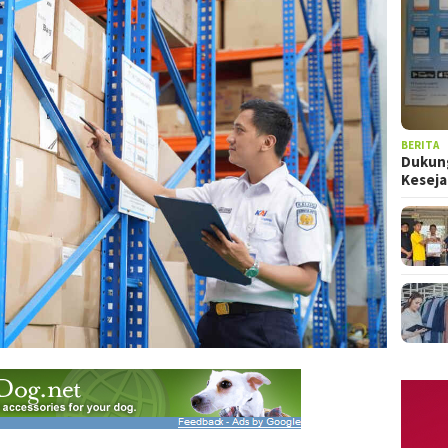
BERITA
Dukung
Kesej