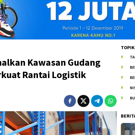
TOPIK
TA
imalkan Kawasan Gudang
BE
kuat Rantai Logistik
BE
NI
BU
BERIT