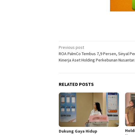
Post
Previous post
ROA PalmCo Tembus 7,9 Persen, Sinyal P
navigation
Kinerja Aset Holding Perkebunan Nusantar
RELATED POSTS
Hold
Dukung Gaya Hidup