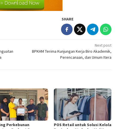
SHARE
Next post
enguatan
BPKHM Terima Kunjungan Kerja Biro Akademik,
a
Perencanaan, dan Umum Itera
ing Perkebunan
POS Retail untuk Solusi Kelola