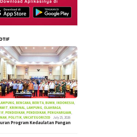
OTIF
 LAMPUNG
,
BENCANA
,
BERITA
,
BUMN
,
INDONESIA
,
SAWIT
,
KRIMINAL
,
LAMPUNG
,
OLAHRAGA
,
IF
,
PENDIDIKAN
,
PENDIDIKAN
,
PENGHARGAAN
,
UNAN
,
POLITIK
,
UNCATEGORIZED
July 25, 2026
uran Program Kedaulatan Pangan