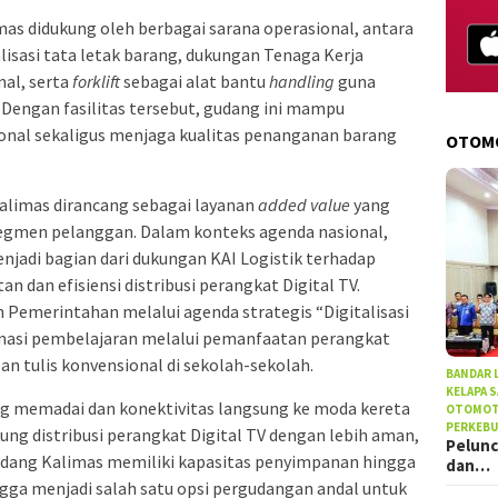
mas didukung oleh berbagai sarana operasional, antara
isasi tata letak barang, dukungan Tenaga Kerja
al, serta
forklift
sebagai alat bantu
handling
guna
engan fasilitas tersebut, gudang ini mampu
onal sekaligus menjaga kualitas penanganan barang
OTOM
 Kalimas dirancang sebagai layanan
added value
yang
egmen pelanggan. Dalam konteks agenda nasional,
njadi bagian dari dukungan KAI Logistik terhadap
 dan efisiensi distribusi perangkat Digital TV.
n Pemerintahan melalui agenda strategis “Digitalisasi
masi pembelajaran melalui pemanfaatan perangkat
n tulis konvensional di sekolah-sekolah.
BANDAR
KELAPA 
g memadai dan konektivitas langsung ke moda kereta
OTOMOT
PERKEB
g distribusi perangkat Digital TV dengan lebih aman,
Pelunc
udang Kalimas memiliki kapasitas penyimpanan hingga
dan…
ingga menjadi salah satu opsi pergudangan andal untuk