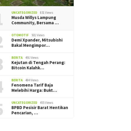
1
UNCATEGORIZED
831 Views
Musda Willys Lampung
Community, Bersama …
2
OTOMOTIF
501 Views
Demi Xpander, Mitsubishi
Bakal Mengimpor…
3
BERITA
491 Views
Kejutan di Tengah Perang:
Bitcoin Kalahk…
4
BERITA
484 Views
Fenomena Tarif Baja
Melebihi Harga: Bukt…
5
UNCATEGORIZED
455 Views
BPBD Pesisir Barat Hentikan
Pencarian, ‎…