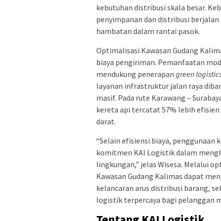
kebutuhan distribusi skala besar. Ke
penyimpanan dan distribusi berjalan
hambatan dalam rantai pasok.
Optimalisasi Kawasan Gudang Kalima
biaya pengiriman. Pemanfaatan moda
mendukung penerapan
green logistics
layanan infrastruktur jalan raya di
masif. Pada rute Karawang – Surab
kereta api tercatat 57% lebih efisi
darat.
“Selain efisiensi biaya, penggunaan 
komitmen KAI Logistik dalam mengha
lingkungan,” jelas Wisesa. Melalui op
Kawasan Gudang Kalimas dapat menja
kelancaran arus distribusi barang, s
logistik terpercaya bagi pelanggan
Tentang KAI Logistik