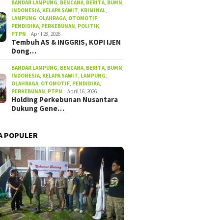
BANDAR LAMPUNG
,
BENCANA
,
BERITA
,
BUMN
,
INDONESIA
,
KELAPA SAWIT
,
KRIMINAL
,
LAMPUNG
,
OLAHRAGA
,
OTOMOTIF
,
PENDIDIKA
,
PERKEBUNAN
,
POLITIK
,
PTPN
April 28, 2026
Tembuh AS & INGGRIS, KOPI IJEN
Dong…
BANDAR LAMPUNG
,
BENCANA
,
BERITA
,
BUMN
,
INDONESIA
,
KELAPA SAWIT
,
LAMPUNG
,
OLAHRAGA
,
OTOMOTIF
,
PENDIDIKA
,
PERKEBUNAN
,
PTPN
April 16, 2026
Holding Perkebunan Nusantara
Dukung Gene…
A POPULER