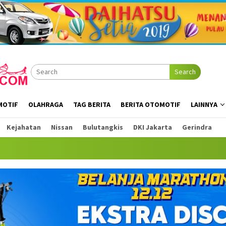
Search
MOTIF
OLAHRAGA
TAG BERITA
BERITA OTOMOTIF
LAINNYA
Kejahatan
Nissan
Bulutangkis
DKI Jakarta
Gerindra