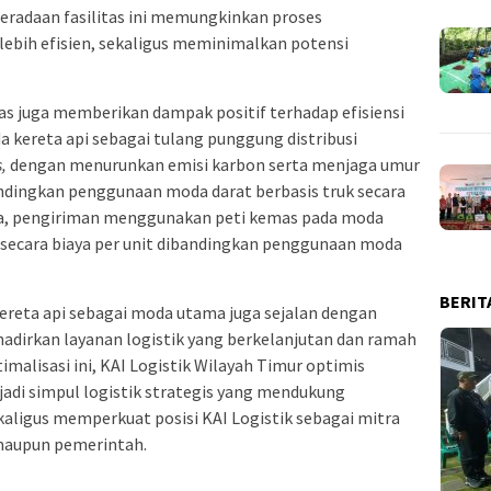
beradaan fasilitas ini memungkinkan proses
 lebih efisien, sekaligus meminimalkan potensi
s juga memberikan dampak positif terhadap efisiensi
 kereta api sebagai tulang punggung distribusi
,
dengan menurunkan emisi karbon serta menjaga umur
bandingkan penggunaan moda darat berbasis truk secara
aya, pengiriman menggunakan peti kemas pada moda
en secara biaya per unit dibandingkan penggunaan moda
BERIT
kereta api sebagai moda utama juga sejalan dengan
dirkan layanan logistik yang berkelanjutan dan ramah
timalisasi ini, KAI Logistik Wilayah Timur optimis
di simpul logistik strategis yang mendukung
ekaligus memperkuat posisi KAI Logistik sebagai mitra
 maupun pemerintah.