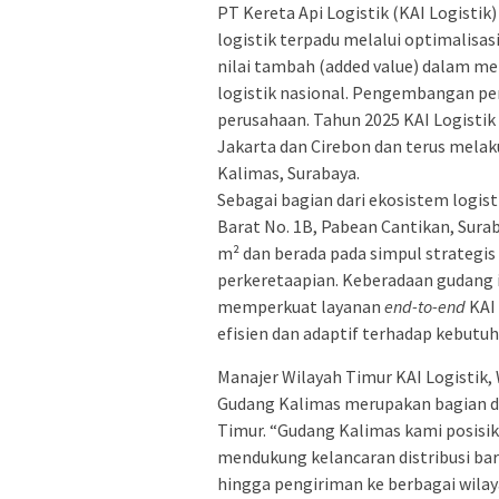
PT Kereta Api Logistik (KAI Logisti
logistik terpadu melalui optimalisa
nilai tambah (added value) dalam men
logistik nasional. Pengembangan pe
perusahaan. Tahun 2025 KAI Logisti
Jakarta dan Cirebon dan terus mela
Kalimas, Surabaya.
Sebagai bagian dari ekosistem logist
Barat No. 1B, Pabean Cantikan, Surab
m² dan berada pada simpul strategis
perkeretaapian. Keberadaan gudang i
memperkuat layanan
end-to-end
KAI 
efisien dan adaptif terhadap kebutu
Manajer Wilayah Timur KAI Logistik,
Gudang Kalimas merupakan bagian dar
Timur. “Gudang Kalimas kami posisik
mendukung kelancaran distribusi bar
hingga pengiriman ke berbagai wilaya