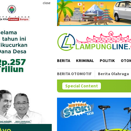
Skip
close
to
content
BERITA
KRIMINAL
POLITIK
OTO
BERITA OTOMOTIF
Berita Olahraga
Special Content