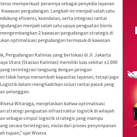
k) terus memperkuat perannya sebagai penyedia layanan
si Kawasan pergudangan. Langkah ini menjadi salah satu
dukung efisiensi, keandalan, serta integrasi rantai
rgudangan menjadi salah satu upaya penguatan bisnis
k mengembangkan 2 kawasan pergudangan strategis di
kukan optimalisasi pergudangan termasuk di kawasan
ik, Pergudangan Kalimas yang berlokasi di Jl. Jakarta
aya Utara (Stasiun Kalimas) memiliki luas sekitar ±1.000
 yang terintegrasi langsung dengan jaringan
ni tidak hanya menambah kapasitas layanan, tetapi juga
Logistik dalam menghadirkan solusi rantai pasok yang
han pelanggan.
 Wisesa Witaraga, menjelaskan bahwa optimalisasi
i strategi penguatan infrastruktur logistik di wilayah
an sebagai simpul logistik strategis yang mampu
ang secara terintegrasi, mulai dari proses penyimpanan
h tujuan,” ujar Wisesa.