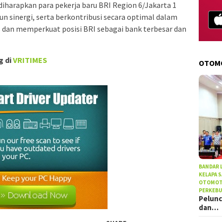
diharapkan para pekerja baru BRI Region 6/Jakarta 1
 sinergi, serta berkontribusi secara optimal dalam
 dan memperkuat posisi BRI sebagai bank terbesar dan
g di
VRITIMES
OTOM
BANDAR
KELAPA 
OTOMOT
PERKEB
Pelunc
dan…