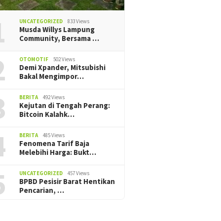
1
UNCATEGORIZED
833 Views
Musda Willys Lampung
Community, Bersama …
2
OTOMOTIF
502 Views
Demi Xpander, Mitsubishi
Bakal Mengimpor…
3
BERITA
492 Views
Kejutan di Tengah Perang:
Bitcoin Kalahk…
4
BERITA
485 Views
Fenomena Tarif Baja
Melebihi Harga: Bukt…
5
UNCATEGORIZED
457 Views
BPBD Pesisir Barat Hentikan
Pencarian, ‎…