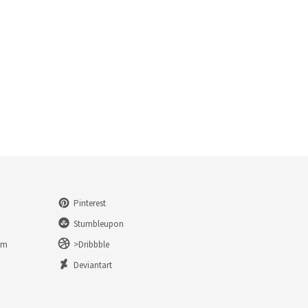
Pinterest
Stumbleupon
am
>Dribbble
n
Deviantart