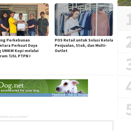
ing Perkebunan
POS Retail untuk Solusi Kelola
ntara Perkuat Daya
Penjualan, Stok, dan Multi-
g UMKM Kopi melalui
Outlet
ram TJSL PTPN I
 fields are marked
*