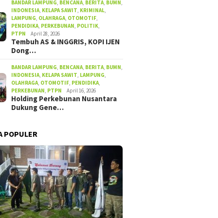
BANDAR LAMPUNG
,
BENCANA
,
BERITA
,
BUMN
,
INDONESIA
,
KELAPA SAWIT
,
KRIMINAL
,
LAMPUNG
,
OLAHRAGA
,
OTOMOTIF
,
PENDIDIKA
,
PERKEBUNAN
,
POLITIK
,
PTPN
April 28, 2026
Tembuh AS & INGGRIS, KOPI IJEN
Dong…
BANDAR LAMPUNG
,
BENCANA
,
BERITA
,
BUMN
,
INDONESIA
,
KELAPA SAWIT
,
LAMPUNG
,
OLAHRAGA
,
OTOMOTIF
,
PENDIDIKA
,
PERKEBUNAN
,
PTPN
April 16, 2026
Holding Perkebunan Nusantara
Dukung Gene…
A POPULER