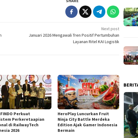
SHARE
Next post
n
Januari 2026 Mengawali Tren Positif Pertumbuhan
Layanan Ritel KAI Logistik
BERIT
FINDO Perkuat
HeroPlay Luncurkan Fruit
istem Perkeretaapian
Ninja City Battle Merdeka
onal di RailwayTech
Edition Ajak Gamer Indonesia
nesia 2026
Bermain