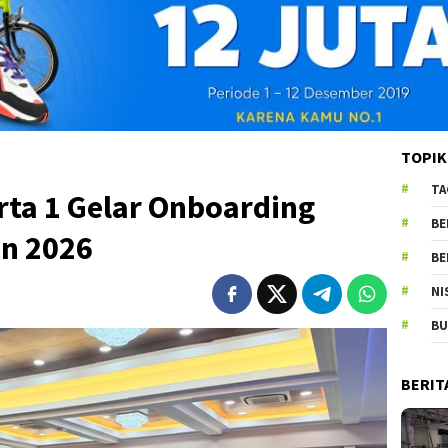
TOPIK
TA
rta 1 Gelar Onboarding
BE
un 2026
BE
NI
BU
BERIT