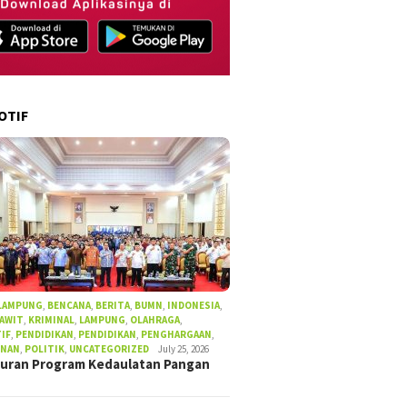
OTIF
 LAMPUNG
,
BENCANA
,
BERITA
,
BUMN
,
INDONESIA
,
SAWIT
,
KRIMINAL
,
LAMPUNG
,
OLAHRAGA
,
IF
,
PENDIDIKAN
,
PENDIDIKAN
,
PENGHARGAAN
,
UNAN
,
POLITIK
,
UNCATEGORIZED
July 25, 2026
uran Program Kedaulatan Pangan