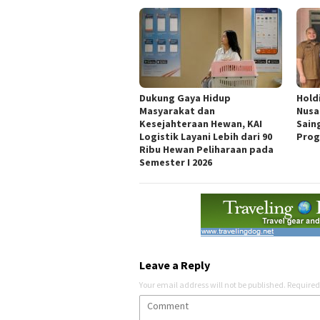
Dukung Gaya Hidup
Hold
Masyarakat dan
Nusa
Kesejahteraan Hewan, KAI
Sain
Logistik Layani Lebih dari 90
Prog
Ribu Hewan Peliharaan pada
Semester I 2026
Leave a Reply
Your email address will not be published.
Required