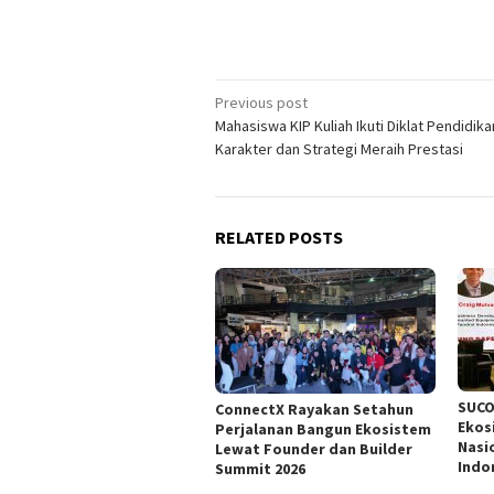
Post
Previous post
Mahasiswa KIP Kuliah Ikuti Diklat Pendidika
navigation
Karakter dan Strategi Meraih Prestasi
RELATED POSTS
SUCO
ConnectX Rayakan Setahun
Ekos
Perjalanan Bangun Ekosistem
Nasi
Lewat Founder dan Builder
Indo
Summit 2026