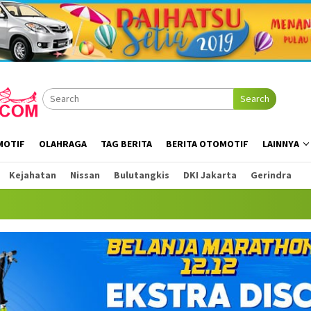
Search
MOTIF
OLAHRAGA
TAG BERITA
BERITA OTOMOTIF
LAINNYA
Kejahatan
Nissan
Bulutangkis
DKI Jakarta
Gerindra