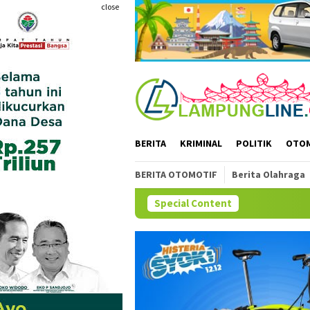
Skip
close
to
content
BERITA
KRIMINAL
POLITIK
OTO
BERITA OTOMOTIF
Berita Olahraga
Special Content