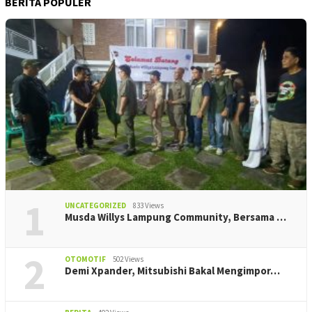
BERITA POPULER
1
UNCATEGORIZED
833 Views
Musda Willys Lampung Community, Bersama …
2
OTOMOTIF
502 Views
Demi Xpander, Mitsubishi Bakal Mengimpor…