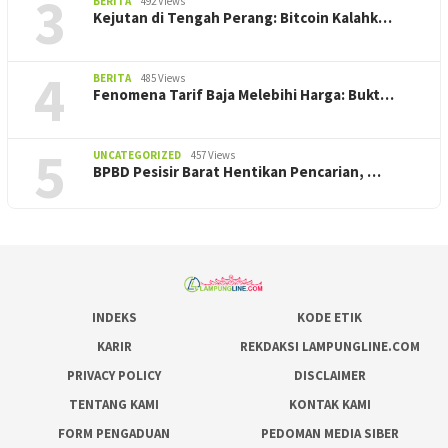
3
BERITA
492 Views
Kejutan di Tengah Perang: Bitcoin Kalahk…
4
BERITA
485 Views
Fenomena Tarif Baja Melebihi Harga: Bukt…
5
UNCATEGORIZED
457 Views
BPBD Pesisir Barat Hentikan Pencarian, ‎…
INDEKS
KODE ETIK
KARIR
REKDAKSI LAMPUNGLINE.COM
PRIVACY POLICY
DISCLAIMER
TENTANG KAMI
KONTAK KAMI
FORM PENGADUAN
PEDOMAN MEDIA SIBER