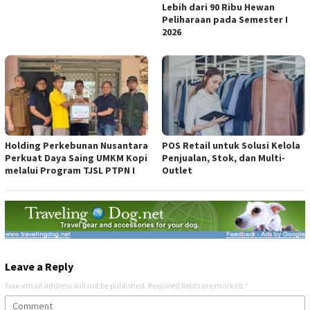
Lebih dari 90 Ribu Hewan
Peliharaan pada Semester I
2026
Holding Perkebunan Nusantara
POS Retail untuk Solusi Kelola
Perkuat Daya Saing UMKM Kopi
Penjualan, Stok, dan Multi-
melalui Program TJSL PTPN I
Outlet
Leave a Reply
Your email address will not be published.
Required fields are marked
*