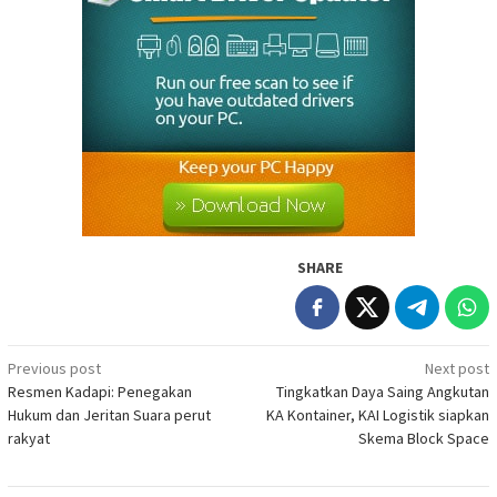
SHARE
Post
Previous post
Next post
Resmen Kadapi: Penegakan
Tingkatkan Daya Saing Angkutan
navigation
Hukum dan Jeritan Suara perut
KA Kontainer, KAI Logistik siapkan
rakyat
Skema Block Space