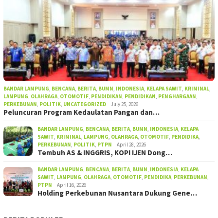
BANDAR LAMPUNG
,
BENCANA
,
BERITA
,
BUMN
,
INDONESIA
,
KELAPA SAWIT
,
KRIMINAL
,
LAMPUNG
,
OLAHRAGA
,
OTOMOTIF
,
PENDIDIKAN
,
PENDIDIKAN
,
PENGHARGAAN
,
PERKEBUNAN
,
POLITIK
,
UNCATEGORIZED
July 25, 2026
Peluncuran Program Kedaulatan Pangan dan…
BANDAR LAMPUNG
,
BENCANA
,
BERITA
,
BUMN
,
INDONESIA
,
KELAPA
SAWIT
,
KRIMINAL
,
LAMPUNG
,
OLAHRAGA
,
OTOMOTIF
,
PENDIDIKA
,
PERKEBUNAN
,
POLITIK
,
PTPN
April 28, 2026
Tembuh AS & INGGRIS, KOPI IJEN Dong…
BANDAR LAMPUNG
,
BENCANA
,
BERITA
,
BUMN
,
INDONESIA
,
KELAPA
SAWIT
,
LAMPUNG
,
OLAHRAGA
,
OTOMOTIF
,
PENDIDIKA
,
PERKEBUNAN
,
PTPN
April 16, 2026
Holding Perkebunan Nusantara Dukung Gene…