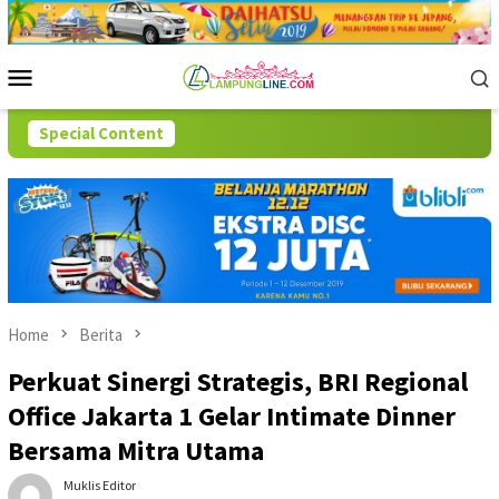
Skip
to
content
Mobile
Menu
Special Content
Home
Berita
Perkuat Sinergi Strategis, BRI Regional
Office Jakarta 1 Gelar Intimate Dinner
Bersama Mitra Utama
Muklis Editor