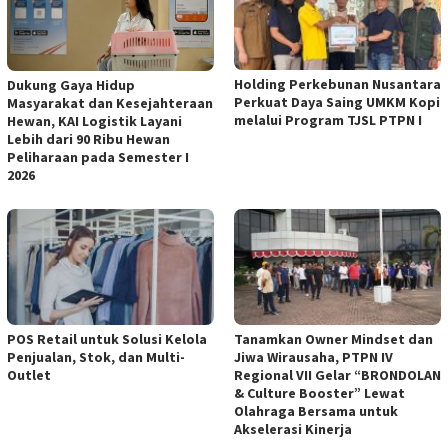
Holding Perkebunan Nusantara
Dukung Gaya Hidup
Perkuat Daya Saing UMKM Kopi
Masyarakat dan Kesejahteraan
melalui Program TJSL PTPN I
Hewan, KAI Logistik Layani
Lebih dari 90 Ribu Hewan
Peliharaan pada Semester I
2026
POS Retail untuk Solusi Kelola
Tanamkan Owner Mindset dan
Penjualan, Stok, dan Multi-
Jiwa Wirausaha, PTPN IV
Outlet
Regional VII Gelar “BRONDOLAN
& Culture Booster” Lewat
Olahraga Bersama untuk
Akselerasi Kinerja