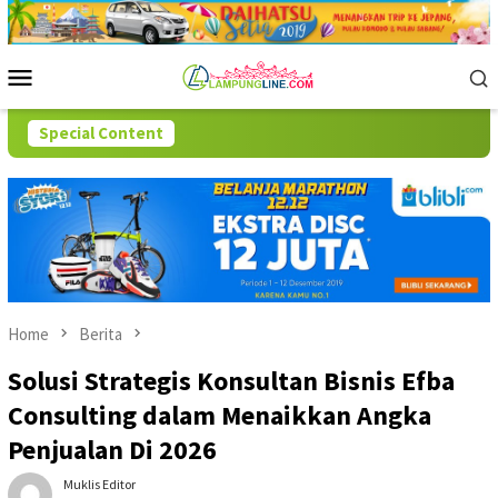
Skip
to
content
Mobile
Menu
Special Content
Home
Berita
Solusi Strategis Konsultan Bisnis Efba
Consulting dalam Menaikkan Angka
Penjualan Di 2026
Muklis Editor