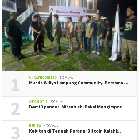
1
UNCATEGORIZED
830 Views
Musda Willys Lampung Community, Bersama …
2
OTOMOTIF
500 Views
Demi Xpander, Mitsubishi Bakal Mengimpor…
3
BERITA
490 Views
Kejutan di Tengah Perang: Bitcoin Kalahk…