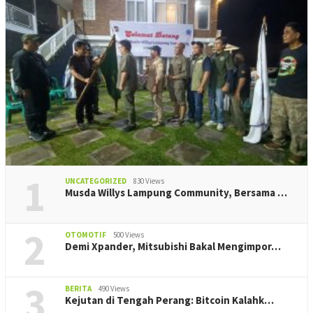
1
UNCATEGORIZED
830 Views
Musda Willys Lampung Community, Bersama …
2
OTOMOTIF
500 Views
Demi Xpander, Mitsubishi Bakal Mengimpor…
3
BERITA
490 Views
Kejutan di Tengah Perang: Bitcoin Kalahk…