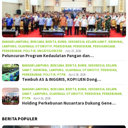
BANDAR LAMPUNG
,
BENCANA
,
BERITA
,
BUMN
,
INDONESIA
,
KELAPA SAWIT
,
KRIMINAL
,
LAMPUNG
,
OLAHRAGA
,
OTOMOTIF
,
PENDIDIKAN
,
PENDIDIKAN
,
PENGHARGAAN
,
PERKEBUNAN
,
POLITIK
,
UNCATEGORIZED
July 25, 2026
Peluncuran Program Kedaulatan Pangan dan…
BANDAR LAMPUNG
,
BENCANA
,
BERITA
,
BUMN
,
INDONESIA
,
KELAPA
SAWIT
,
KRIMINAL
,
LAMPUNG
,
OLAHRAGA
,
OTOMOTIF
,
PENDIDIKA
,
PERKEBUNAN
,
POLITIK
,
PTPN
April 28, 2026
Tembuh AS & INGGRIS, KOPI IJEN Dong…
BANDAR LAMPUNG
,
BENCANA
,
BERITA
,
BUMN
,
INDONESIA
,
KELAPA
SAWIT
,
LAMPUNG
,
OLAHRAGA
,
OTOMOTIF
,
PENDIDIKA
,
PERKEBUNAN
,
PTPN
April 16, 2026
Holding Perkebunan Nusantara Dukung Gene…
BERITA POPULER