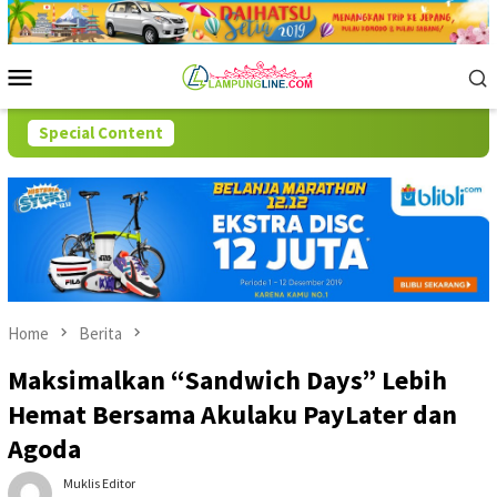
Skip
to
content
Mobile
Menu
Special Content
Home
Berita
Maksimalkan “Sandwich Days” Lebih
Hemat Bersama Akulaku PayLater dan
Agoda
Muklis Editor