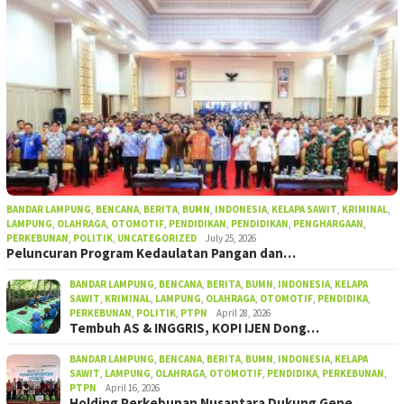
BANDAR LAMPUNG
,
BENCANA
,
BERITA
,
BUMN
,
INDONESIA
,
KELAPA SAWIT
,
KRIMINAL
,
LAMPUNG
,
OLAHRAGA
,
OTOMOTIF
,
PENDIDIKAN
,
PENDIDIKAN
,
PENGHARGAAN
,
PERKEBUNAN
,
POLITIK
,
UNCATEGORIZED
July 25, 2026
Peluncuran Program Kedaulatan Pangan dan…
BANDAR LAMPUNG
,
BENCANA
,
BERITA
,
BUMN
,
INDONESIA
,
KELAPA
SAWIT
,
KRIMINAL
,
LAMPUNG
,
OLAHRAGA
,
OTOMOTIF
,
PENDIDIKA
,
PERKEBUNAN
,
POLITIK
,
PTPN
April 28, 2026
Tembuh AS & INGGRIS, KOPI IJEN Dong…
BANDAR LAMPUNG
,
BENCANA
,
BERITA
,
BUMN
,
INDONESIA
,
KELAPA
SAWIT
,
LAMPUNG
,
OLAHRAGA
,
OTOMOTIF
,
PENDIDIKA
,
PERKEBUNAN
,
PTPN
April 16, 2026
Holding Perkebunan Nusantara Dukung Gene…