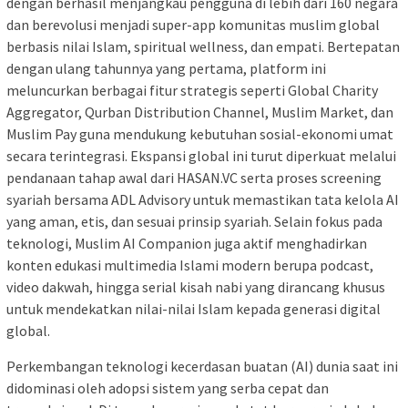
dengan berhasil menjangkau pengguna di lebih dari 160 negara
dan berevolusi menjadi super-app komunitas muslim global
berbasis nilai Islam, spiritual wellness, dan empati. Bertepatan
dengan ulang tahunnya yang pertama, platform ini
meluncurkan berbagai fitur strategis seperti Global Charity
Aggregator, Qurban Distribution Channel, Muslim Market, dan
Muslim Pay guna mendukung kebutuhan sosial-ekonomi umat
secara terintegrasi. Ekspansi global ini turut diperkuat melalui
pendanaan tahap awal dari HASAN.VC serta proses screening
syariah bersama ADL Advisory untuk memastikan tata kelola AI
yang aman, etis, dan sesuai prinsip syariah. Selain fokus pada
teknologi, Muslim AI Companion juga aktif menghadirkan
konten edukasi multimedia Islami modern berupa podcast,
video dakwah, hingga serial kisah nabi yang dirancang khusus
untuk mendekatkan nilai-nilai Islam kepada generasi digital
global.
Perkembangan teknologi kecerdasan buatan (AI) dunia saat ini
didominasi oleh adopsi sistem yang serba cepat dan