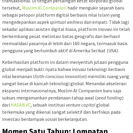
transaksional. Di tengah persaingan ketat korporasi global
tersebut,
Muslim AI Companion
hadir mengukir sejarah baru
sebagai pelopor platform digital berbasis nilai Islam yang
mengedepankan aspek
spiritual wellness
dan empati. Tidak lagi
sekadar aplikasi asisten digital biasa, platform inovasi ini telah
berkembang pesat melintasi batas geografis dan berhasil
memvalidasi pasarnya di lebih dari 160 negara, termasuk basis
pengguna yang bertumbuh aktif di Amerika Serikat (USA).
Keberhasilan platform ini dalam menyentuh jutaan pengguna
global menjadi bukti nyata bahwa inovasi teknologi berbasis
nilai keimanan (
faith-conscious innovation
) memiliki ruang yang
sangat besar di kancah teknologi global. Menandai akselerasi
ekspansi internasionalnya, Muslim AI Companion baru saja
sukses mengamankan pendanaan tahap awal (
seed funding
)
dari
HASAN.VC
, sebuah institusi
venture capital
global
terkemuka yang dikenal sangat selektif dan berfokus pada
investasi berdampak sosial berkelanjutan.
Momen Satu Tahun: Lompatan