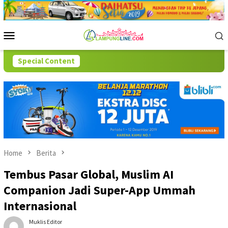
Skip
to
content
Mobile
Menu
Special Content
Home
Berita
Tembus Pasar Global, Muslim AI
Companion Jadi Super-App Ummah
Internasional
Muklis Editor