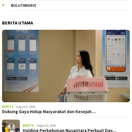
BULUTANGKIS
BERITA UTAMA
BERITA
August 6, 2026
Dukung Gaya Hidup Masyarakat dan Kesejah…
BERITA
August 6, 2026
Holding Perkebunan Nusantara Perkuat Day…