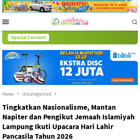
Skip
to
content
Mobile
Menu
Special Content
Home
Uncategorized
Tingkatkan Nasionalisme, Mantan
Napiter dan Pengikut Jemaah Islamiyah
Lampung Ikuti Upacara Hari Lahir
Pancasila Tahun 2026