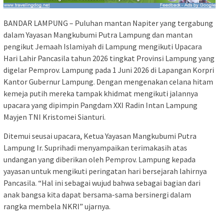
BANDAR LAMPUNG – Puluhan mantan Napiter yang tergabung
dalam Yayasan Mangkubumi Putra Lampung dan mantan
pengikut Jemaah Islamiyah di Lampung mengikuti Upacara
Hari Lahir Pancasila tahun 2026 tingkat Provinsi Lampung yang
digelar Pemprov. Lampung pada 1 Juni 2026 di Lapangan Korpri
Kantor Gubernur Lampung. Dengan mengenakan celana hitam
kemeja putih mereka tampak khidmat mengikuti jalannya
upacara yang dipimpin Pangdam XXI Radin Intan Lampung
Mayjen TNI Kristomei Sianturi.
Ditemui seusai upacara, Ketua Yayasan Mangkubumi Putra
Lampung Ir. Suprihadi menyampaikan terimakasih atas
undangan yang diberikan oleh Pemprov. Lampung kepada
yayasan untuk mengikuti peringatan hari bersejarah lahirnya
Pancasila. “Hal ini sebagai wujud bahwa sebagai bagian dari
anak bangsa kita dapat bersama-sama bersinergi dalam
rangka membela NKRI” ujarnya.