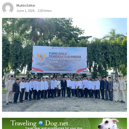
Muklis Editor
June 1, 2026
118 Views