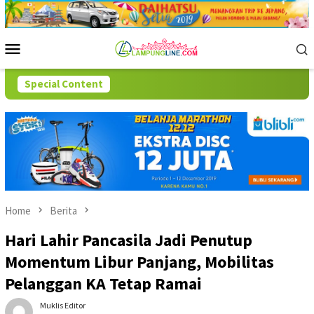
Skip
to
content
Mobile
Menu
Special Content
Home
Berita
Hari Lahir Pancasila Jadi Penutup
Momentum Libur Panjang, Mobilitas
Pelanggan KA Tetap Ramai
Muklis Editor