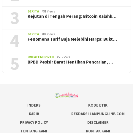
3
BERITA
491 Views
Kejutan di Tengah Perang: Bitcoin Kalahk…
4
BERITA
484 Views
Fenomena Tarif Baja Melebihi Harga: Bukt…
5
UNCATEGORIZED
456 Views
BPBD Pesisir Barat Hentikan Pencarian, ‎…
INDEKS
KODE ETIK
KARIR
REKDAKSI LAMPUNGLINE.COM
PRIVACY POLICY
DISCLAIMER
TENTANG KAMI
KONTAK KAMI