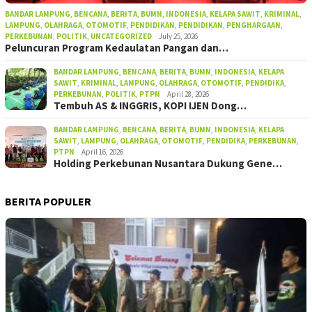
BANDAR LAMPUNG
,
BENCANA
,
BERITA
,
BUMN
,
INDONESIA
,
KELAPA SAWIT
,
KRIMINAL
,
LAMPUNG
,
OLAHRAGA
,
OTOMOTIF
,
PENDIDIKAN
,
PENDIDIKAN
,
PENGHARGAAN
,
PERKEBUNAN
,
POLITIK
,
UNCATEGORIZED
July 25, 2026
Peluncuran Program Kedaulatan Pangan dan…
BANDAR LAMPUNG
,
BENCANA
,
BERITA
,
BUMN
,
INDONESIA
,
KELAPA
SAWIT
,
KRIMINAL
,
LAMPUNG
,
OLAHRAGA
,
OTOMOTIF
,
PENDIDIKA
,
PERKEBUNAN
,
POLITIK
,
PTPN
April 28, 2026
Tembuh AS & INGGRIS, KOPI IJEN Dong…
BANDAR LAMPUNG
,
BENCANA
,
BERITA
,
BUMN
,
INDONESIA
,
KELAPA
SAWIT
,
LAMPUNG
,
OLAHRAGA
,
OTOMOTIF
,
PENDIDIKA
,
PERKEBUNAN
,
PTPN
April 16, 2026
Holding Perkebunan Nusantara Dukung Gene…
BERITA POPULER