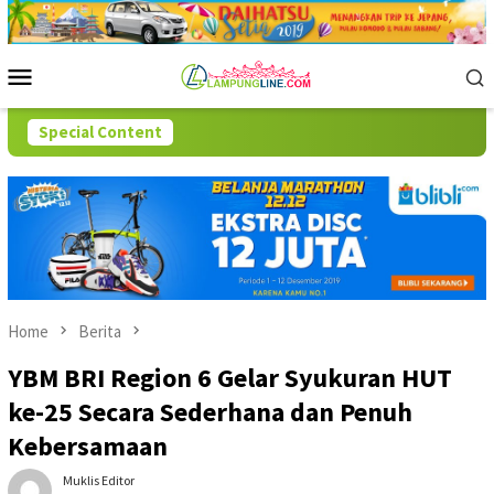
Skip
to
content
Mobile
Menu
Special Content
Home
Berita
YBM BRI Region 6 Gelar Syukuran HUT
ke-25 Secara Sederhana dan Penuh
Kebersamaan
Muklis Editor