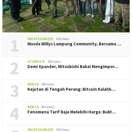
1
UNCATEGORIZED
830 Views
Musda Willys Lampung Community, Bersama …
2
OTOMOTIF
500 Views
Demi Xpander, Mitsubishi Bakal Mengimpor…
3
BERITA
490 Views
Kejutan di Tengah Perang: Bitcoin Kalahk…
4
BERITA
483 Views
Fenomena Tarif Baja Melebihi Harga: Bukt…
UNCATEGORIZED
455 Views