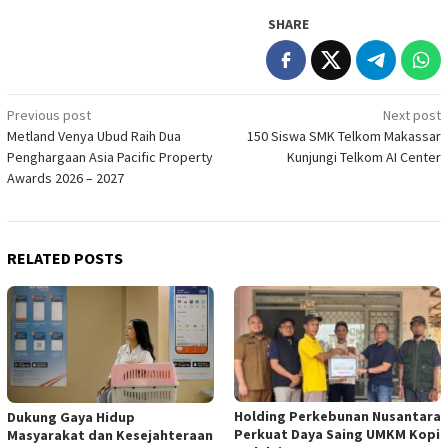
SHARE
Post
Previous post
Next post
Metland Venya Ubud Raih Dua
150 Siswa SMK Telkom Makassar
navigation
Penghargaan Asia Pacific Property
Kunjungi Telkom AI Center
Awards 2026 – 2027
RELATED POSTS
Holding Perkebunan Nusantara
Dukung Gaya Hidup
Perkuat Daya Saing UMKM Kopi
Masyarakat dan Kesejahteraan