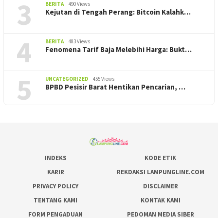
3
BERITA
490 Views
Kejutan di Tengah Perang: Bitcoin Kalahk…
4
BERITA
483 Views
Fenomena Tarif Baja Melebihi Harga: Bukt…
5
UNCATEGORIZED
455 Views
BPBD Pesisir Barat Hentikan Pencarian, ‎…
INDEKS
KODE ETIK
KARIR
REKDAKSI LAMPUNGLINE.COM
PRIVACY POLICY
DISCLAIMER
TENTANG KAMI
KONTAK KAMI
FORM PENGADUAN
PEDOMAN MEDIA SIBER