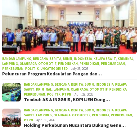
BANDAR LAMPUNG
,
BENCANA
,
BERITA
,
BUMN
,
INDONESIA
,
KELAPA SAWIT
,
KRIMINAL
,
LAMPUNG
,
OLAHRAGA
,
OTOMOTIF
,
PENDIDIKAN
,
PENDIDIKAN
,
PENGHARGAAN
,
PERKEBUNAN
,
POLITIK
,
UNCATEGORIZED
July 25, 2026
Peluncuran Program Kedaulatan Pangan dan…
BANDAR LAMPUNG
,
BENCANA
,
BERITA
,
BUMN
,
INDONESIA
,
KELAPA
SAWIT
,
KRIMINAL
,
LAMPUNG
,
OLAHRAGA
,
OTOMOTIF
,
PENDIDIKA
,
PERKEBUNAN
,
POLITIK
,
PTPN
April 28, 2026
Tembuh AS & INGGRIS, KOPI IJEN Dong…
BANDAR LAMPUNG
,
BENCANA
,
BERITA
,
BUMN
,
INDONESIA
,
KELAPA
SAWIT
,
LAMPUNG
,
OLAHRAGA
,
OTOMOTIF
,
PENDIDIKA
,
PERKEBUNAN
,
PTPN
April 16, 2026
Holding Perkebunan Nusantara Dukung Gene…