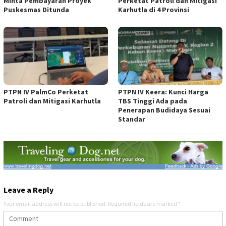
Minta Pembayaran Proyek
Perketat Patroli dan Mitigasi
Puskesmas Ditunda
Karhutla di 4 Provinsi
PTPN IV PalmCo Perketat
PTPN IV Keera: Kunci Harga
Patroli dan Mitigasi Karhutla
TBS Tinggi Ada pada
Penerapan Budidaya Sesuai
Standar
Leave a Reply
Your email address will not be published.
Required fields are marked
*