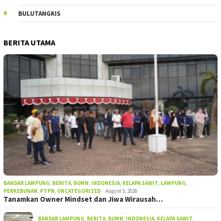
BULUTANGKIS
BERITA UTAMA
BANDAR LAMPUNG
,
BERITA
,
BUMN
,
INDONESIA
,
KELAPA SAWIT
,
LAMPUNG
,
PERKEBUNAN
,
PTPN
,
UNCATEGORIZED
August 5, 2026
Tanamkan Owner Mindset dan Jiwa Wirausah…
BANDAR LAMPUNG
,
BERITA
,
BUMN
,
INDONESIA
,
KELAPA SAWIT
,