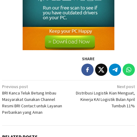
SHARE
Post
Previous post
Next post
BRI Kanca Teluk Betung Imbau
Distribusi Logistik Kian Menguat,
navigation
Masyarakat Gunakan Channel
Kinerja KAI Logistik Bulan April
Resmi BRI Contact untuk Layanan
Tumbuh 11%
Perbankan yang Aman
RELATED POSTS