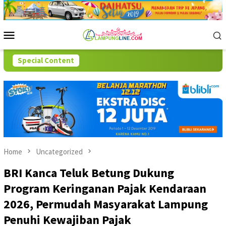
Skip
to
content
Mobile
Menu
Special Content
Home
Uncategorized
BRI Kanca Teluk Betung Dukung
Program Keringanan Pajak Kendaraan
2026, Permudah Masyarakat Lampung
Penuhi Kewajiban Pajak