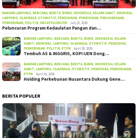
BANDAR LAMPUNG
,
BENCANA
,
BERITA
,
BUMN
,
INDONESIA
,
KELAPA SAWIT
,
KRIMINAL
,
LAMPUNG
,
OLAHRAGA
,
OTOMOTIF
,
PENDIDIKAN
,
PENDIDIKAN
,
PENGHARGAAN
,
PERKEBUNAN
,
POLITIK
,
UNCATEGORIZED
July 25, 2026
Peluncuran Program Kedaulatan Pangan dan…
BANDAR LAMPUNG
,
BENCANA
,
BERITA
,
BUMN
,
INDONESIA
,
KELAPA
SAWIT
,
KRIMINAL
,
LAMPUNG
,
OLAHRAGA
,
OTOMOTIF
,
PENDIDIKA
,
PERKEBUNAN
,
POLITIK
,
PTPN
April 28, 2026
Tembuh AS & INGGRIS, KOPI IJEN Dong…
BANDAR LAMPUNG
,
BENCANA
,
BERITA
,
BUMN
,
INDONESIA
,
KELAPA
SAWIT
,
LAMPUNG
,
OLAHRAGA
,
OTOMOTIF
,
PENDIDIKA
,
PERKEBUNAN
,
PTPN
April 16, 2026
Holding Perkebunan Nusantara Dukung Gene…
BERITA POPULER