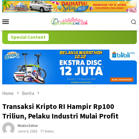
Skip
to
content
Mobile
Menu
Special Content
Home
Berita
Transaksi Kripto RI Hampir Rp100
Triliun, Pelaku Industri Mulai Profit
Muklis Editor
June 9, 2026
77 Views