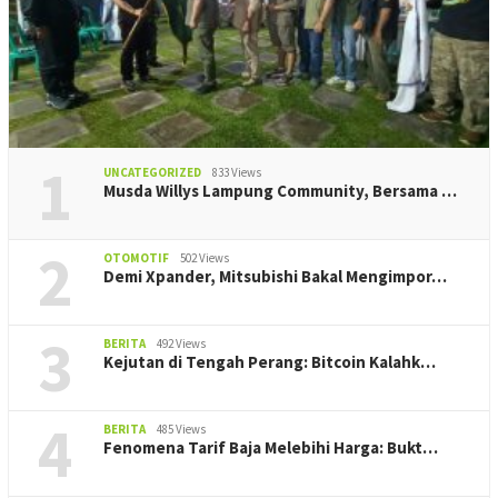
1
UNCATEGORIZED
833 Views
Musda Willys Lampung Community, Bersama …
2
OTOMOTIF
502 Views
Demi Xpander, Mitsubishi Bakal Mengimpor…
3
BERITA
492 Views
Kejutan di Tengah Perang: Bitcoin Kalahk…
4
BERITA
485 Views
Fenomena Tarif Baja Melebihi Harga: Bukt…