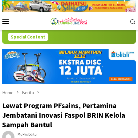
Skip
to
content
Mobile
Menu
Special Content
Home
Berita
Lewat Program PFsains, Pertamina
Jembatani Inovasi Faspol BRIN Kelola
Sampah Bantul
Muklis Editor