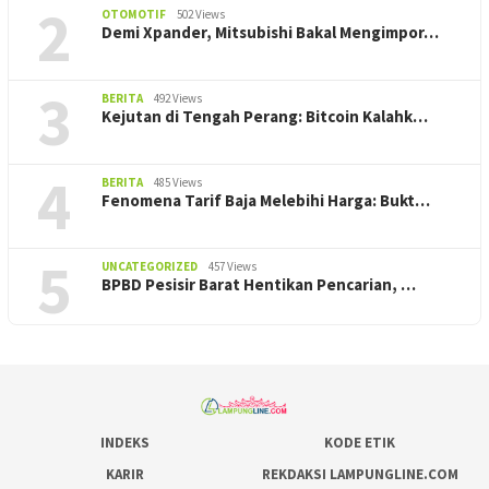
2
OTOMOTIF
502 Views
Demi Xpander, Mitsubishi Bakal Mengimpor…
3
BERITA
492 Views
Kejutan di Tengah Perang: Bitcoin Kalahk…
4
BERITA
485 Views
Fenomena Tarif Baja Melebihi Harga: Bukt…
5
UNCATEGORIZED
457 Views
BPBD Pesisir Barat Hentikan Pencarian, ‎…
INDEKS
KODE ETIK
KARIR
REKDAKSI LAMPUNGLINE.COM