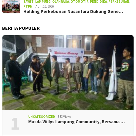
SAWIT
,
LAMPUNG
,
OLAHRAGA
,
OTOMOTIF
,
PENDIDIKA
,
PERKEBUNAN
,
PTPN
April 16, 2026
Holding Perkebunan Nusantara Dukung Gene…
BERITA POPULER
1
UNCATEGORIZED
833 Views
Musda Willys Lampung Community, Bersama …