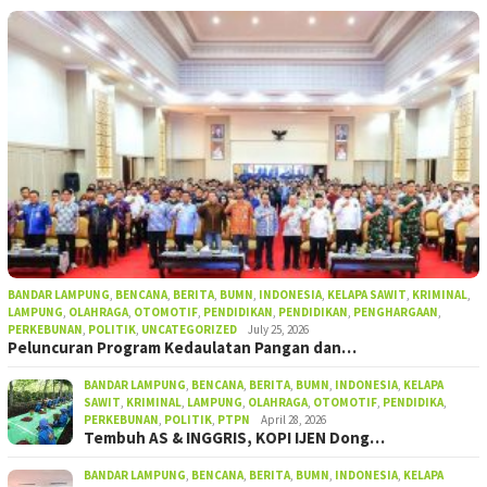
BANDAR LAMPUNG
,
BENCANA
,
BERITA
,
BUMN
,
INDONESIA
,
KELAPA SAWIT
,
KRIMINAL
,
LAMPUNG
,
OLAHRAGA
,
OTOMOTIF
,
PENDIDIKAN
,
PENDIDIKAN
,
PENGHARGAAN
,
PERKEBUNAN
,
POLITIK
,
UNCATEGORIZED
July 25, 2026
Peluncuran Program Kedaulatan Pangan dan…
BANDAR LAMPUNG
,
BENCANA
,
BERITA
,
BUMN
,
INDONESIA
,
KELAPA
SAWIT
,
KRIMINAL
,
LAMPUNG
,
OLAHRAGA
,
OTOMOTIF
,
PENDIDIKA
,
PERKEBUNAN
,
POLITIK
,
PTPN
April 28, 2026
Tembuh AS & INGGRIS, KOPI IJEN Dong…
BANDAR LAMPUNG
,
BENCANA
,
BERITA
,
BUMN
,
INDONESIA
,
KELAPA