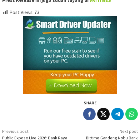
Press Release ini juga sudah tayang di
VRITIMES
Post Views:
73
SHARE
Post
Previous post
Next post
Public Expose Live 2026: Bank Raya
Bittime Gandeng Nobu Bank