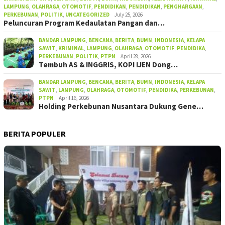
LAMPUNG
,
OLAHRAGA
,
OTOMOTIF
,
PENDIDIKAN
,
PENDIDIKAN
,
PENGHARGAAN
,
PERKEBUNAN
,
POLITIK
,
UNCATEGORIZED
July 25, 2026
Peluncuran Program Kedaulatan Pangan dan…
BANDAR LAMPUNG
,
BENCANA
,
BERITA
,
BUMN
,
INDONESIA
,
KELAPA
SAWIT
,
KRIMINAL
,
LAMPUNG
,
OLAHRAGA
,
OTOMOTIF
,
PENDIDIKA
,
PERKEBUNAN
,
POLITIK
,
PTPN
April 28, 2026
Tembuh AS & INGGRIS, KOPI IJEN Dong…
BANDAR LAMPUNG
,
BENCANA
,
BERITA
,
BUMN
,
INDONESIA
,
KELAPA
SAWIT
,
LAMPUNG
,
OLAHRAGA
,
OTOMOTIF
,
PENDIDIKA
,
PERKEBUNAN
,
PTPN
April 16, 2026
Holding Perkebunan Nusantara Dukung Gene…
BERITA POPULER