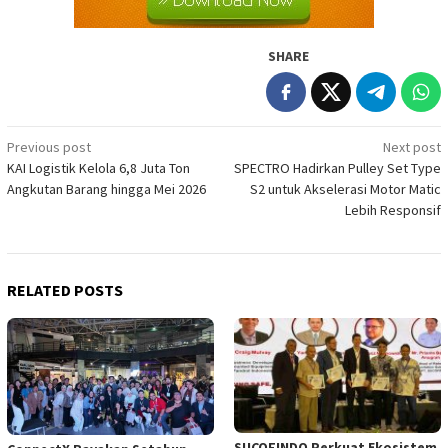
SHARE
Post
Previous post
Next post
KAI Logistik Kelola 6,8 Juta Ton
SPECTRO Hadirkan Pulley Set Type
navigation
Angkutan Barang hingga Mei 2026
S2 untuk Akselerasi Motor Matic
Lebih Responsif
RELATED POSTS
SUCOFINDO Perkuat Ekosistem