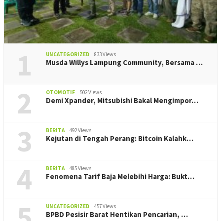
1
UNCATEGORIZED
833 Views
Musda Willys Lampung Community, Bersama …
2
OTOMOTIF
502 Views
Demi Xpander, Mitsubishi Bakal Mengimpor…
3
BERITA
492 Views
Kejutan di Tengah Perang: Bitcoin Kalahk…
4
BERITA
485 Views
Fenomena Tarif Baja Melebihi Harga: Bukt…
5
UNCATEGORIZED
457 Views
BPBD Pesisir Barat Hentikan Pencarian, ‎…