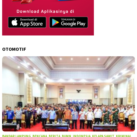
OTOMOTIF
BANDAR LAMPUNG
,
BENCANA
,
BERITA
,
BUMN
,
INDONESIA
,
KELAPA SAWIT
,
KRIMINAL
,