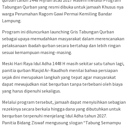
qurban tahun 1448 Hijriah atau 2027 Masehi melalui Program
Tabungan Qurban yang resmi dibuka untuk jamaah Khusus nya
warga Perumahan Ragom Gawi Permai Kemiling Bandar
Lampung.
Program ini diluncurkan launching Gris Tabungan Qurban
sebagai upaya memudahkan masyarakat dalam merencanakan
pelaksanaan ibadah qurban secara bertahap dan lebih ringan
sesuai kemampuan masing-masing.
Meski Hari Raya Idul Adha 1448 H masih sekitar satu tahun lagi,
panitia qurban Masjid Ar-Raudhoh menilai bahwa persiapan
sejak dini merupakan langkah yang tepat agar masyarakat
dapat mewujudkan niat berqurban tanpa terbebani oleh biaya
yang harus dipenuhi sekaligus.
Melalui program tersebut, jamaah dapat menyisihkan sebagian
rezekinya secara berkala hingga dana yang dibutuhkan untuk
berqurban terpenuhi menjelang Idul Adha tahun 2027.
Panitia Bidang Ziswaf mengusung slogan “Tabung Semampu