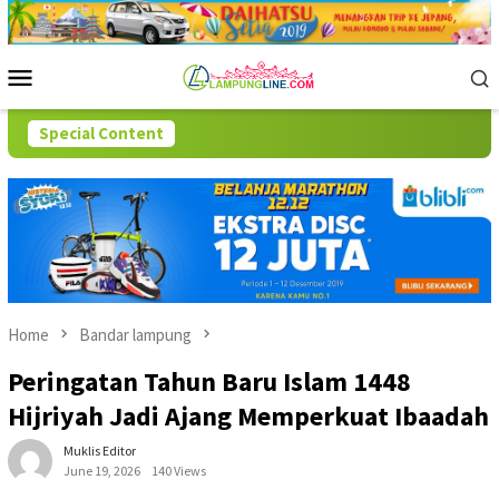
Skip
to
content
Mobile
Menu
Special Content
Home
Bandar lampung
Peringatan Tahun Baru Islam 1448
Hijriyah Jadi Ajang Memperkuat Ibaadah
Muklis Editor
June 19, 2026
140 Views