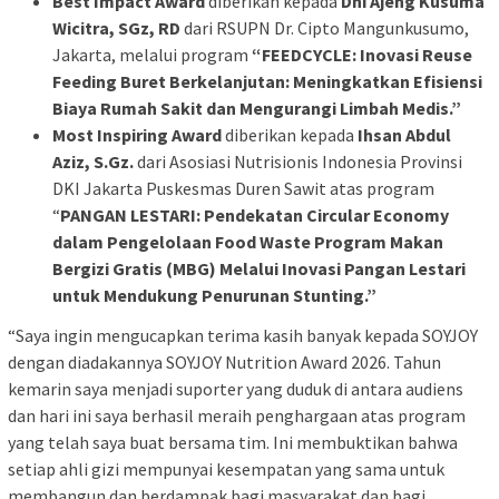
Best Impact Award
diberikan kepada
Dhi Ajeng Kusuma
Wicitra, SGz, RD
dari RSUPN Dr. Cipto Mangunkusumo,
Jakarta, melalui program
“
FEEDCYCLE: Inovasi Reuse
Feeding Buret Berkelanjutan: Meningkatkan Efisiensi
Biaya Rumah Sakit dan Mengurangi Limbah Medis.”
Most Inspiring Award
diberikan kepada
Ihsan Abdul
Aziz, S.Gz.
dari Asosiasi Nutrisionis Indonesia Provinsi
DKI Jakarta Puskesmas Duren Sawit atas program
“
PANGAN LESTARI: Pendekatan Circular Economy
dalam Pengelolaan Food Waste Program Makan
Bergizi Gratis (MBG) Melalui Inovasi Pangan Lestari
untuk Mendukung Penurunan Stunting.”
“Saya ingin mengucapkan terima kasih banyak kepada SOYJOY
dengan diadakannya SOYJOY Nutrition Award 2026. Tahun
kemarin saya menjadi suporter yang duduk di antara audiens
dan hari ini saya berhasil meraih penghargaan atas program
yang telah saya buat bersama tim. Ini membuktikan bahwa
setiap ahli gizi mempunyai kesempatan yang sama untuk
membangun dan berdampak bagi masyarakat dan bagi