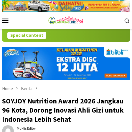
Skip
to
content
Mobile
Menu
Special Content
Home
Berita
SOYJOY Nutrition Award 2026 Jangkau
96 Kota, Dorong Inovasi Ahli Gizi untuk
Indonesia Lebih Sehat
Muklis Editor