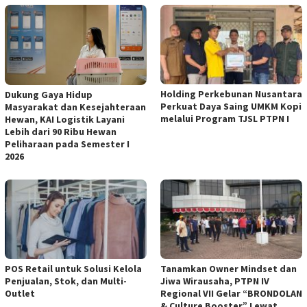
Holding Perkebunan Nusantara
Dukung Gaya Hidup
Perkuat Daya Saing UMKM Kopi
Masyarakat dan Kesejahteraan
melalui Program TJSL PTPN I
Hewan, KAI Logistik Layani
Lebih dari 90 Ribu Hewan
Peliharaan pada Semester I
2026
POS Retail untuk Solusi Kelola
Tanamkan Owner Mindset dan
Penjualan, Stok, dan Multi-
Jiwa Wirausaha, PTPN IV
Outlet
Regional VII Gelar “BRONDOLAN
& Culture Booster” Lewat