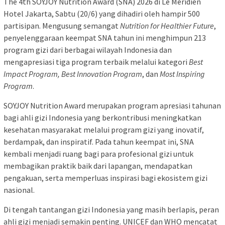
The 4th SOYJOY Nutrition Award (SNA) 2026 di Le Méridien
Hotel Jakarta, Sabtu (20/6) yang dihadiri oleh hampir 500
partisipan. Mengusung semangat
Nutrition for Healthier Future
,
penyelenggaraan keempat SNA tahun ini menghimpun 213
program gizi dari berbagai wilayah Indonesia dan
mengapresiasi tiga program terbaik melalui kategori
Best
Impact Program, Best Innovation Program
, dan
Most Inspiring
Program
.
SOYJOY Nutrition Award merupakan program apresiasi tahunan
bagi ahli gizi Indonesia yang berkontribusi meningkatkan
kesehatan masyarakat melalui program gizi yang inovatif,
berdampak, dan inspiratif. Pada tahun keempat ini, SNA
kembali menjadi ruang bagi para profesional gizi untuk
membagikan praktik baik dari lapangan, mendapatkan
pengakuan, serta memperluas inspirasi bagi ekosistem gizi
nasional.
Di tengah tantangan gizi Indonesia yang masih berlapis, peran
ahli gizi menjadi semakin penting. UNICEF dan WHO mencatat