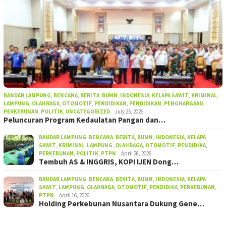
BANDAR LAMPUNG
,
BENCANA
,
BERITA
,
BUMN
,
INDONESIA
,
KELAPA SAWIT
,
KRIMINAL
,
LAMPUNG
,
OLAHRAGA
,
OTOMOTIF
,
PENDIDIKAN
,
PENDIDIKAN
,
PENGHARGAAN
,
PERKEBUNAN
,
POLITIK
,
UNCATEGORIZED
July 25, 2026
Peluncuran Program Kedaulatan Pangan dan…
BANDAR LAMPUNG
,
BENCANA
,
BERITA
,
BUMN
,
INDONESIA
,
KELAPA
SAWIT
,
KRIMINAL
,
LAMPUNG
,
OLAHRAGA
,
OTOMOTIF
,
PENDIDIKA
,
PERKEBUNAN
,
POLITIK
,
PTPN
April 28, 2026
Tembuh AS & INGGRIS, KOPI IJEN Dong…
BANDAR LAMPUNG
,
BENCANA
,
BERITA
,
BUMN
,
INDONESIA
,
KELAPA
SAWIT
,
LAMPUNG
,
OLAHRAGA
,
OTOMOTIF
,
PENDIDIKA
,
PERKEBUNAN
,
PTPN
April 16, 2026
Holding Perkebunan Nusantara Dukung Gene…