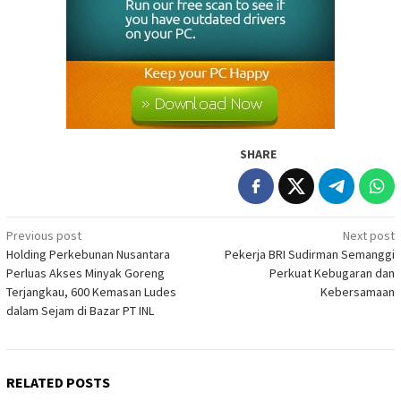
SHARE
Post
Previous post
Next post
Holding Perkebunan Nusantara
Pekerja BRI Sudirman Semanggi
navigation
Perluas Akses Minyak Goreng
Perkuat Kebugaran dan
Terjangkau, 600 Kemasan Ludes
Kebersamaan
dalam Sejam di Bazar PT INL
RELATED POSTS