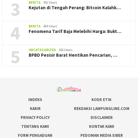
3
BERITA
491 Views
Kejutan di Tengah Perang: Bitcoin Kalahk…
4
BERITA
484 Views
Fenomena Tarif Baja Melebihi Harga: Bukt…
5
UNCATEGORIZED
456 Views
BPBD Pesisir Barat Hentikan Pencarian, ‎…
INDEKS
KODE ETIK
KARIR
REKDAKSI LAMPUNGLINE.COM
PRIVACY POLICY
DISCLAIMER
TENTANG KAMI
KONTAK KAMI
FORM PENGADUAN
PEDOMAN MEDIA SIBER