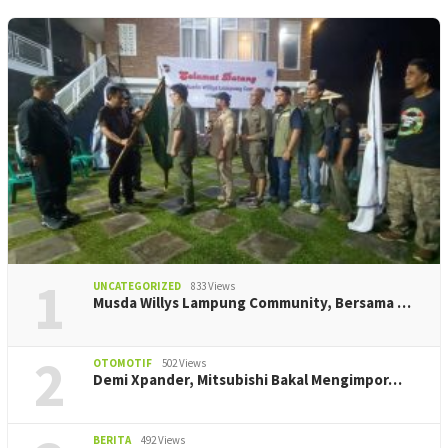
1
UNCATEGORIZED
833 Views
Musda Willys Lampung Community, Bersama …
2
OTOMOTIF
502 Views
Demi Xpander, Mitsubishi Bakal Mengimpor…
BERITA
492 Views