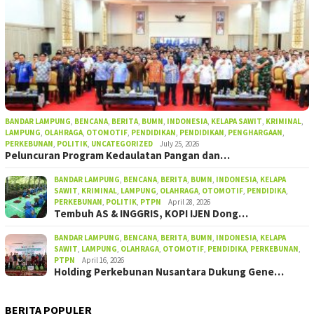
BANDAR LAMPUNG
,
BENCANA
,
BERITA
,
BUMN
,
INDONESIA
,
KELAPA SAWIT
,
KRIMINAL
,
LAMPUNG
,
OLAHRAGA
,
OTOMOTIF
,
PENDIDIKAN
,
PENDIDIKAN
,
PENGHARGAAN
,
PERKEBUNAN
,
POLITIK
,
UNCATEGORIZED
July 25, 2026
Peluncuran Program Kedaulatan Pangan dan…
BANDAR LAMPUNG
,
BENCANA
,
BERITA
,
BUMN
,
INDONESIA
,
KELAPA
SAWIT
,
KRIMINAL
,
LAMPUNG
,
OLAHRAGA
,
OTOMOTIF
,
PENDIDIKA
,
PERKEBUNAN
,
POLITIK
,
PTPN
April 28, 2026
Tembuh AS & INGGRIS, KOPI IJEN Dong…
BANDAR LAMPUNG
,
BENCANA
,
BERITA
,
BUMN
,
INDONESIA
,
KELAPA
SAWIT
,
LAMPUNG
,
OLAHRAGA
,
OTOMOTIF
,
PENDIDIKA
,
PERKEBUNAN
,
PTPN
April 16, 2026
Holding Perkebunan Nusantara Dukung Gene…
BERITA POPULER