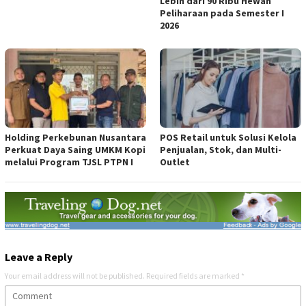
Lebih dari 90 Ribu Hewan
Peliharaan pada Semester I
2026
Holding Perkebunan Nusantara
POS Retail untuk Solusi Kelola
Perkuat Daya Saing UMKM Kopi
Penjualan, Stok, dan Multi-
melalui Program TJSL PTPN I
Outlet
Leave a Reply
Your email address will not be published.
Required fields are marked
*