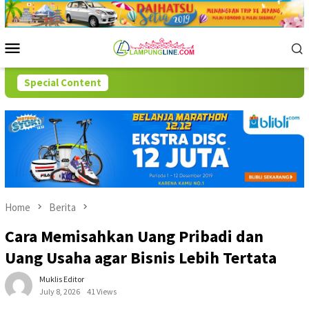
Skip
to
content
Mobile
Menu
Special Content
Home
Berita
Cara Memisahkan Uang Pribadi dan
Uang Usaha agar Bisnis Lebih Tertata
Muklis Editor
July 8, 2026
41 Views