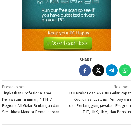
SHARE
Post
Previous post
Next post
Tingkatkan Profesionalisme
BRI Krekot dan ASABRI Gelar Rapat
navigation
Perawatan Tanaman,PTPN IV
Koordinasi Evaluasi Pembayaran
Regional VII Gelar Bimbingan dan
dan Pertanggungjawaban Program
Sertifikasi Mandor Pemeliharaan
THT, JKK, JKM, dan Pensiun