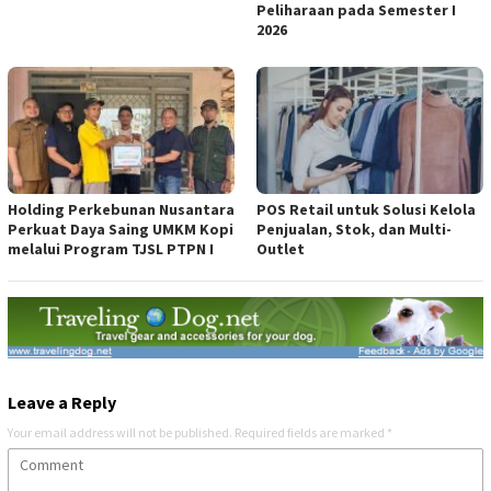
Peliharaan pada Semester I
2026
Holding Perkebunan Nusantara
POS Retail untuk Solusi Kelola
Perkuat Daya Saing UMKM Kopi
Penjualan, Stok, dan Multi-
melalui Program TJSL PTPN I
Outlet
Leave a Reply
Your email address will not be published.
Required fields are marked
*