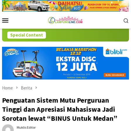
Skip
to
content
Mobile
Menu
Special Content
Home
Berita
Penguatan Sistem Mutu Perguruan
Tinggi dan Apresiasi Mahasiswa Jadi
Sorotan lewat “BINUS Untuk Medan”
Muklis Editor