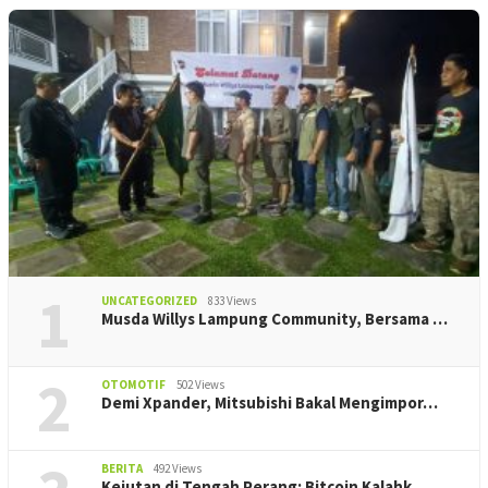
1
UNCATEGORIZED
833 Views
Musda Willys Lampung Community, Bersama …
2
OTOMOTIF
502 Views
Demi Xpander, Mitsubishi Bakal Mengimpor…
BERITA
492 Views
Kejutan di Tengah Perang: Bitcoin Kalahk…